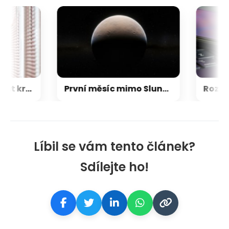
FBI agent měl ukrást kryptoměny za milion dolarů. Usvědčil ho ChatGPT
První měsíc mimo Sluneční soustavu: Vědci možná objevili výjimečný systém
Líbil se vám tento článek?
Sdílejte ho!