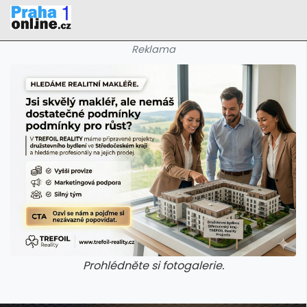
Reklama
Prohlédněte si fotogalerie.
galerie: iva test
galerie: iva t