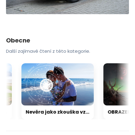
Obecne
Další zajímavé čtení z této kategorie.
ohádkové sídlo
Nevěra jako zkouška vztahu. Která znamení před ní zavřou oči a kdo neodpustí