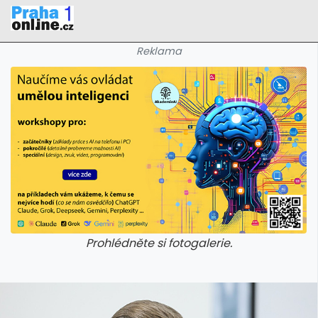
Reklama
Prohlédněte si fotogalerie.
galerie: iva test
galerie: iva t