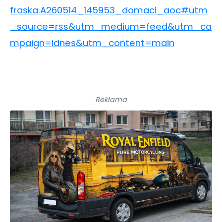
fraska.A260514_145953_domaci_aoc#utm
_source=rss&utm_medium=feed&utm_ca
mpaign=idnes&utm_content=main
Reklama