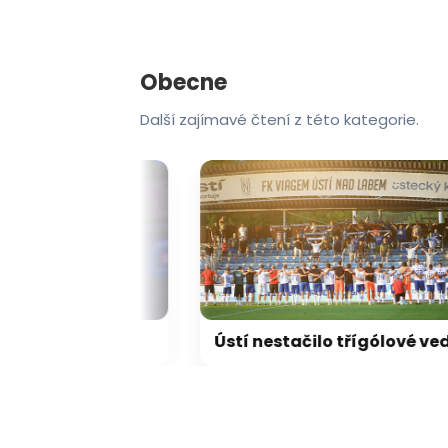
Obecne
Další zajímavé čtení z této kategorie.
Littler si rýpl do Yamala: Na mistrovství moc neukázal. Nejlepší sportovec jsem já
Ústí nestačilo třígólové vedení, s Českou Lípou remizovalo. Příbram i Slavia otáčely