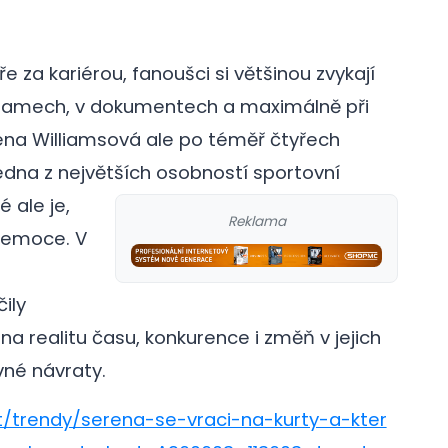
 za kariérou, fanoušci si většinou zvykají
záznamech, v dokumentech a maximálně při
erena Williamsová ale po téměř čtyřech
 jedna z největších osobností sportovní
é ale je,
Reklama
 emoce. V
ily
a realitu času, konkurence i změň v jejich
vné návraty.
t/trendy/serena-se-vraci-na-kurty-a-kter