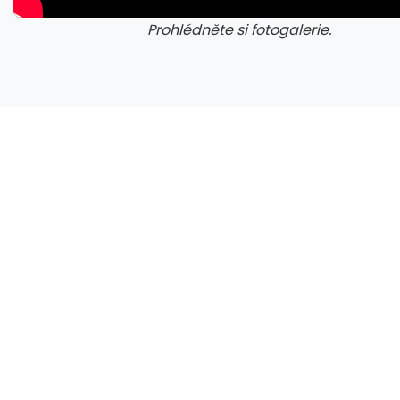
Prohlédněte si fotogalerie.
galerie: iva test
gale