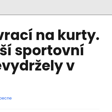
vrací na kurty.
lší sportovní
vydržely v
becne