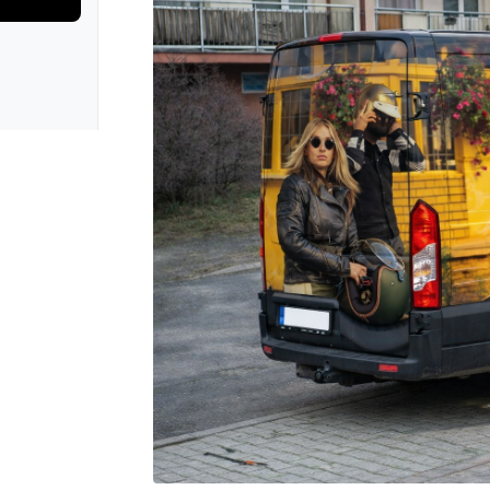
rie: iva test
galerie: iva t