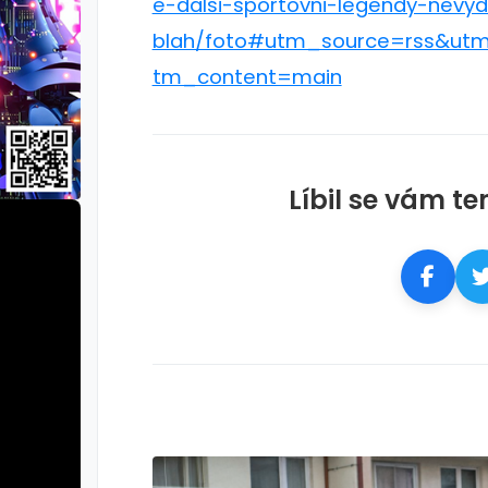
e-dalsi-sportovni-legendy-nevy
blah/foto#utm_source=rss&u
tm_content=main
Líbil se vám te