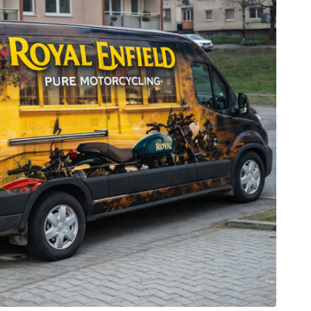
est
galerie: iva test