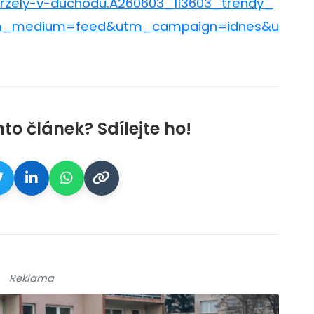
drzely-v-duchodu.A260603_113603_trendy_
tm_medium=feed&utm_campaign=idnes&u
nto článek? Sdílejte ho!
Reklama