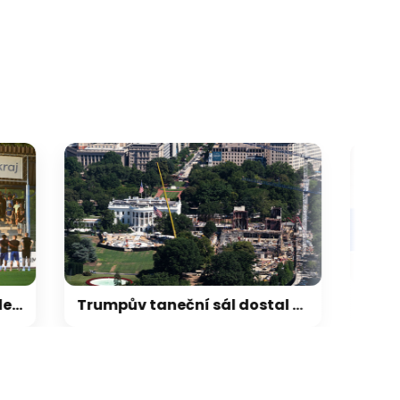
Trumpův taneční sál dostal stopku. Musí ho schválit Kongres, rozhodl soud