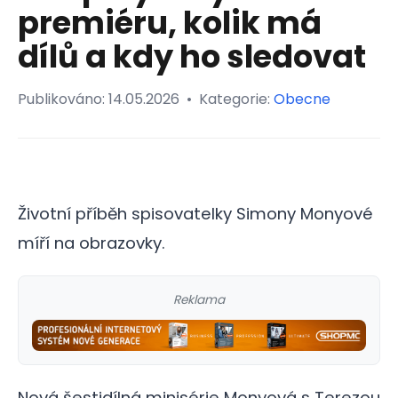
premiéru, kolik má
dílů a kdy ho sledovat
Publikováno:
14.05.2026
•
Kategorie:
Obecne
Životní příběh spisovatelky Simony Monyové
míří na obrazovky.
Reklama
Nová šestidílná minisérie Monyová s Terezou