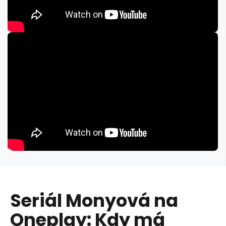
Seriál Monyová na
Oneplay: Kdy má