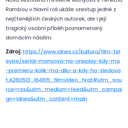
Rambou v hlavní roli ukáže vzestup jedné z
nejčtenějších českých autorek, ale i její
tragický osobní příběh poznamenaný
domácím násilím.
Zdroj:
https://www.idnes.cz/kultura/film-tel
evize/serial-monyova-na-oneplay-kdy-ma
-premieru-kolik-ma-dilu-a-kdy-ho-sledova
t.A260513_164615_filmvideo_hrat#utm_sou
rce=rss&utm_medium=feed&utm_campai
gn=idnes&utm_content=main