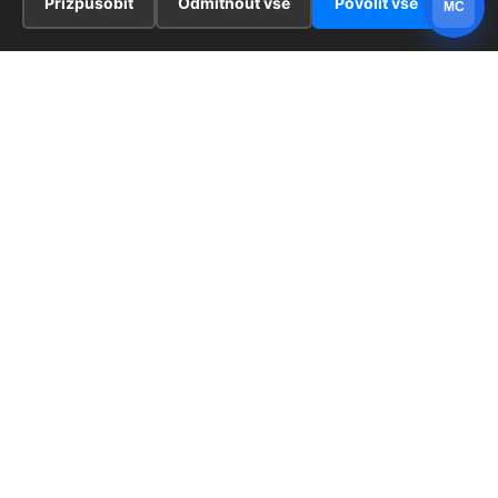
Přizpůsobit
Odmítnout vše
Povolit vše
MC
INFORMACE
Hlavní stránka !
ZAJÍMAVOSTI
Kontakt
Redaktoři