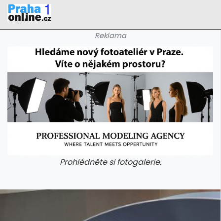
Reklama
Prohlédněte si fotogalerie.
galerie: iva test
galerie: iva t