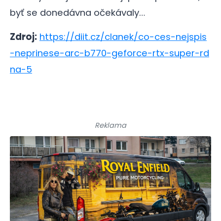
byť se donedávna očekávaly…
Zdroj:
https://diit.cz/clanek/co-ces-nejspis
-neprinese-arc-b770-geforce-rtx-super-rd
na-5
Reklama