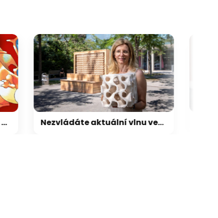
Nezvládáte aktuální vlnu veder? Vědci z Rakouska přišli s elegantním řešením chlazení vzduchu