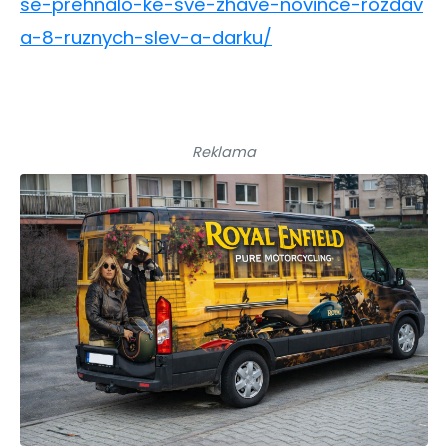
se-prehnalo-ke-sve-zhave-novince-rozdav
a-8-ruznych-slev-a-darku/
Reklama