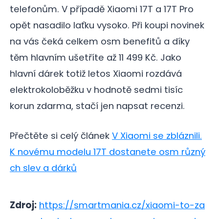
telefonům. V případě Xiaomi 17T a 17T Pro
opět nasadilo laťku vysoko. Při koupi novinek
na vás čeká celkem osm benefitů a díky
těm hlavním ušetříte až 11 499 Kč. Jako
hlavní dárek totiž letos Xiaomi rozdává
elektrokoloběžku v hodnotě sedmi tisíc
korun zdarma, stačí jen napsat recenzi.
Přečtěte si celý článek
V Xiaomi se zbláznili.
K novému modelu 17T dostanete osm různý
ch slev a dárků
Zdroj:
https://smartmania.cz/xiaomi-to-za