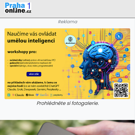
Reklama
Prohlédněte si fotogalerie.
galerie: iva test
galerie: iva t