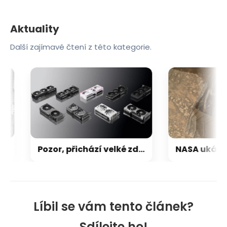
Aktuality
Další zajímavé čtení z této kategorie.
Pozor, přichází velké zdražování grafických karet pro hráče: Ceny stoupají až o 30–40 %
Líbil se vám tento článek?
Sdílejte ho!