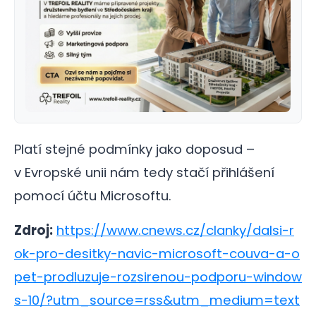
Platí stejné podmínky jako doposud –
v Evropské unii nám tedy stačí přihlášení
pomocí účtu Microsoftu.
Zdroj:
https://www.cnews.cz/clanky/dalsi-r
ok-pro-desitky-navic-microsoft-couva-a-o
pet-prodluzuje-rozsirenou-podporu-window
s-10/?utm_source=rss&utm_medium=text