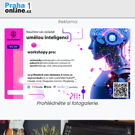
Reklama
Prohlédněte si fotogalerie.
galerie: iva test
galerie: iva t