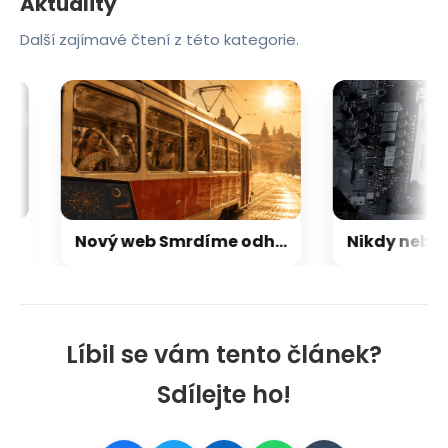
Aktuality
Další zajímavé čtení z této kategorie.
Nový web Smrdíme odhaluje ostudu pražské MHD. V reálném čase počítá tramvaje bez klimatizace
Líbil se vám tento článek?
Sdílejte ho!