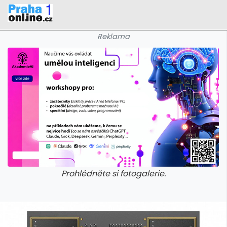
Reklama
Prohlédněte si fotogalerie.
galerie: iva test
galerie: iva t