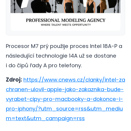
Procesor M7 prý použije proces Intel 18A-P a
následující technologie 14A už se dostane
i do čipů řady A pro telefony.
Zdroj:
https://www.cnews.cz/clanky/intel-za
chranen-ulovil-apple-jako-zakaznika-bude-
vyrabet-cipy-pro-macbooky-a-dokonce-i-
pro-iphony/?utm_source=rss&utm_mediu
m=text&utm_campaign=rss