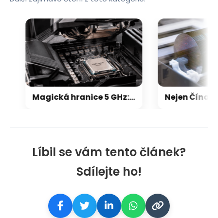
Magická hranice 5 GHz: Proč už frekvence procesorů dávno neroste do nebes? Důvod vás možná překvapí
Líbil se vám tento článek?
Sdílejte ho!