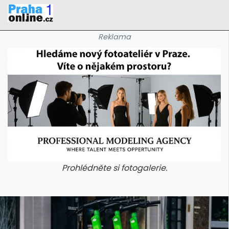
Reklama
Prohlédněte si fotogalerie.
galerie: iva test
galerie: iva t