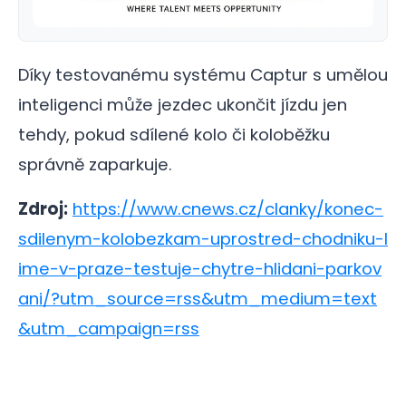
Díky testovanému systému Captur s umělou
inteligenci může jezdec ukončit jízdu jen
tehdy, pokud sdílené kolo či koloběžku
správně zaparkuje.
Zdroj:
https://www.cnews.cz/clanky/konec-
sdilenym-kolobezkam-uprostred-chodniku-l
ime-v-praze-testuje-chytre-hlidani-parkov
ani/?utm_source=rss&utm_medium=text
&utm_campaign=rss