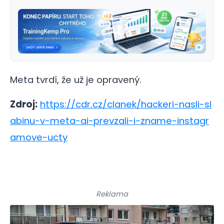
Meta tvrdí, že už je opravený.
Zdroj:
https://cdr.cz/clanek/hackeri-nasli-sl
abinu-v-meta-ai-prevzali-i-zname-instagr
amove-ucty
Reklama