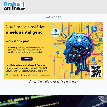
Reklama
Prohlédněte si fotogalerie.
galerie: iva test
galerie: iva t