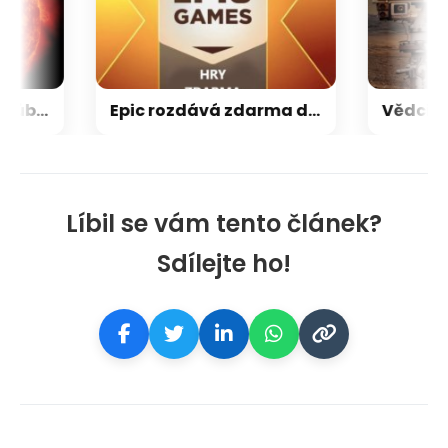
Slunce není zblízka vůbec klidné. Největší sluneční teleskop odhalil víry
Epic rozdává zdarma dvě hry, které potěší hráče adventur a kooperativních her
Líbil se vám tento článek?
Sdílejte ho!