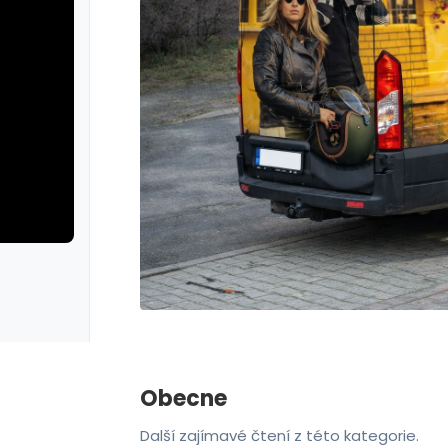
rie: iva test
galerie: iva t
Obecne
Další zajímavé čtení z této kategorie.