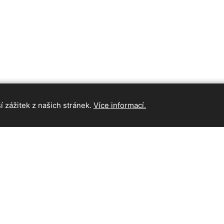
 zážitek z našich stránek.
Více informací.
INFORMAC
Hlavní strán
Kontakt