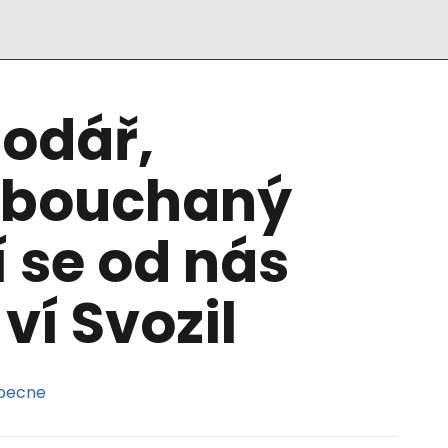
odář,
obouchaný
í se od nás
 ví Svozil
becne