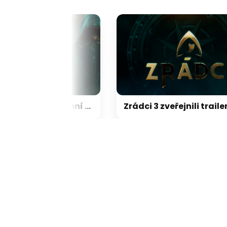
Prima představila podzimní program. Vrací se Zrádci, Ano, šéfe! i krimi Pod hladinou
Zrádci 3 zveře