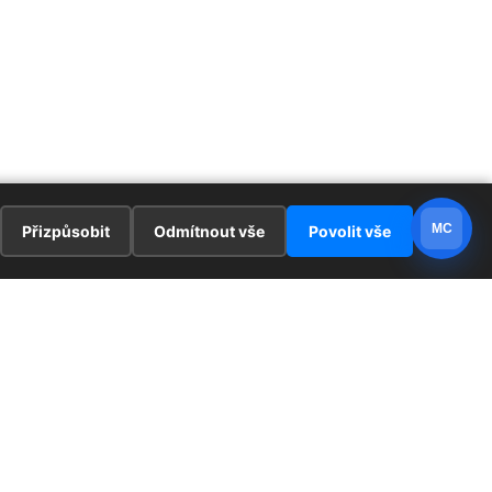
MC
Přizpůsobit
Odmítnout vše
Povolit vše
E
ZAJÍMAVOSTI
PRÁVNÍ UJEDNÁNÍ
ka !
Redaktoři
Ochrana osobních údajů
Cookies