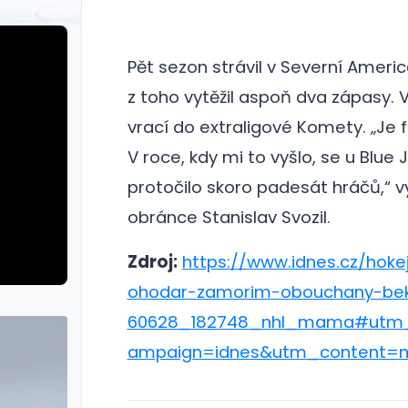
Pět sezon strávil v Severní Americ
z toho vytěžil aspoň dva zápasy. 
vrací do extraligové Komety. „Je 
V roce, kdy mi to vyšlo, se u Blue 
protočilo skoro padesát hráčů,“ v
obránce Stanislav Svozil.
Zdroj:
https://www.idnes.cz/hoke
ohodar-zamorim-obouchany-bek-v
60628_182748_nhl_mama#utm
ampaign=idnes&utm_content=