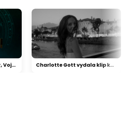
jnili trailer, Vojta Kotek je k nepoznání. Kdy se začne vysílat?
Charlotte Gott vydala klip ke skladbě Paris. Natáčelo se přímo v ulicích města