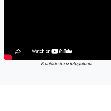
Prohlédněte si fotogalerie.
galerie: iva test
gale