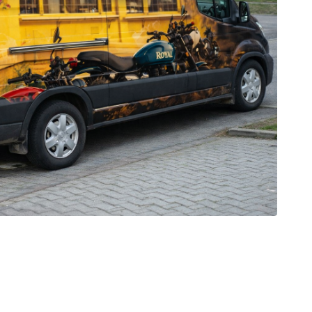
est
galerie: iva test