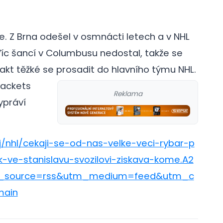
e. Z Brna odešel v osmnácti letech a v NHL
Víc šancí v Columbusu nedostal, takže se
fakt těžké se prosadit do hlavního týmu NHL.
Jackets
Reklama
ypráví
j/nhl/cekaji-se-od-nas-velke-veci-rybar-p
e-stanislavu-svozilovi-ziskava-kome.A2
_source=rss&utm_medium=feed&utm_c
main