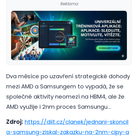
Reklama
Dva měsíce po uzavření strategické dohody
mezi AMD a Samsungem to vypadá, že se
společné aktivity neomezí na HBM4, ale že
AMD využije i 2nm proces Samsungu…
Zdroj:
https://diit.cz/clanek/jednani-skoncil
a-samsung-ziskal-zakazku-na-2nm-cipy-a