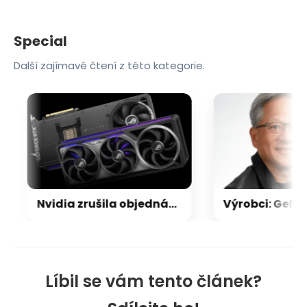
Special
Další zajímavé čtení z této kategorie.
Nvidia zrušila objednávku GeForce RTX 5090 za $4600, Asus ji prý dodá za $5200
Líbil se vám tento článek?