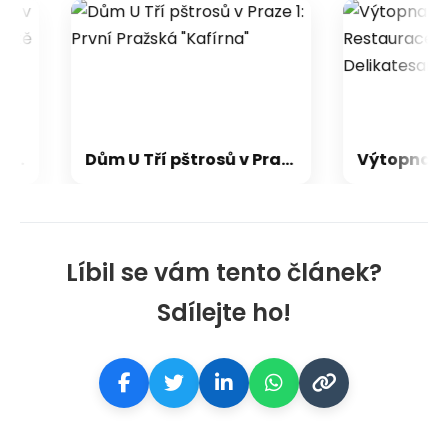
u v Praze 1: Královské Sportoviště
Dům U Tří pštrosů v Praze 1: První Pražská "Kafírna"
Líbil se vám tento článek?
Sdílejte ho!