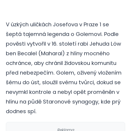
V úzkých uličkách Josefova v Praze 1 se
šeptá tajemná legenda o Golemovi.
Podle
pověsti vytvořil v 16. století rabi Jehuda Löw
ben Becalel (Maharal) z hlíny mocného
ochránce, aby chránil židovskou komunitu
před nebezpečím.
Golem, oživený vložením
šému do úst, sloužil svému tvůrci, dokud se
nevymkl kontrole a nebyl opět proměněn v
hlínu na půdě Staronové synagogy, kde prý
dodnes spí.
Reklama