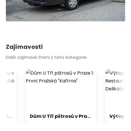
Zajímavosti
Další zajímavé čtení z této kategorie.
Míčovna Pražského hradu v Praze 1: Královské Sportoviště
Dům U Tří pštrosů v Praze 1: První Pražská "Kafírna"