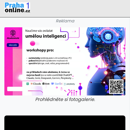
Reklama
Prohlédněte si fotogalerie.
galerie: iva test
galerie: iva t