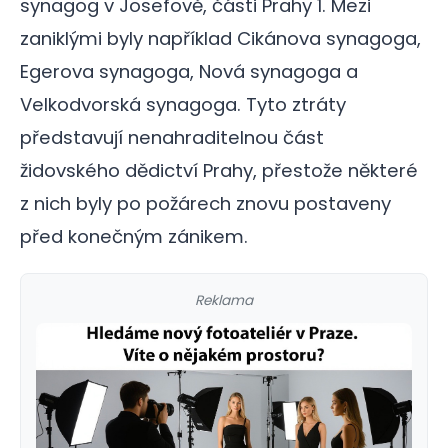
synagog v Josefově, části Prahy 1.
Mezi
zaniklými byly například Cikánova synagoga,
Egerova synagoga, Nová synagoga a
Velkodvorská synagoga.
Tyto ztráty
představují nenahraditelnou část
židovského dědictví Prahy, přestože některé
z nich byly po požárech znovu postaveny
před konečným zánikem.
Reklama