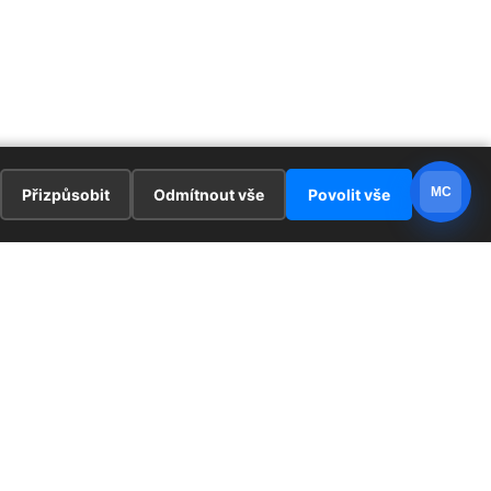
MC
Přizpůsobit
Odmítnout vše
Povolit vše
E
ZAJÍMAVOSTI
PRÁVNÍ UJEDNÁNÍ
ka !
Redaktoři
Ochrana osobních údajů
Cookies