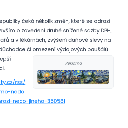
publiky čeká několik změn, které se odrazí
evším o zavedení druhé snížené sazby DPH,
kařů a v lékárnách, zvýšení daňové slevy na
cí důchodce či omezení výdajových paušálů
lepší
Reklama
i.
ty.cz/rss/
rimo-nedo
rozi-neco-jineho-350581