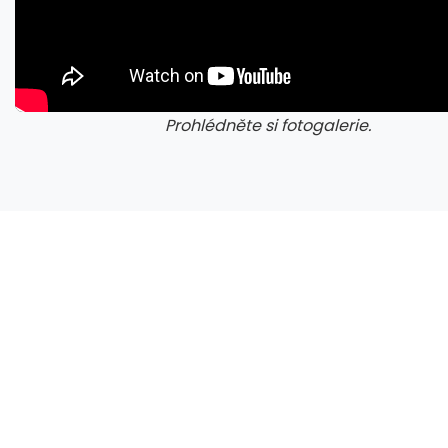
Prohlédněte si fotogalerie.
galerie: iva test
galerie: 