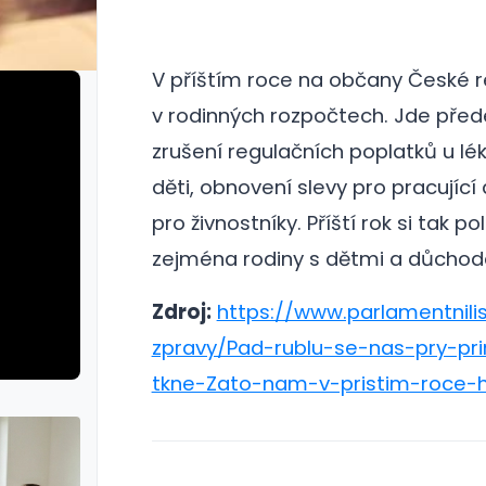
V příštím roce na občany České re
v rodinných rozpočtech. Jde před
zrušení regulačních poplatků u lé
děti, obnovení slevy pro pracují
pro živnostníky.
Příští rok si tak po
zejména rodiny s dětmi a důchodc
Zdroj:
https://www.parlamentnilis
zpravy/Pad-rublu-se-nas-pry-p
tkne-Zato-nam-v-pristim-roce-h