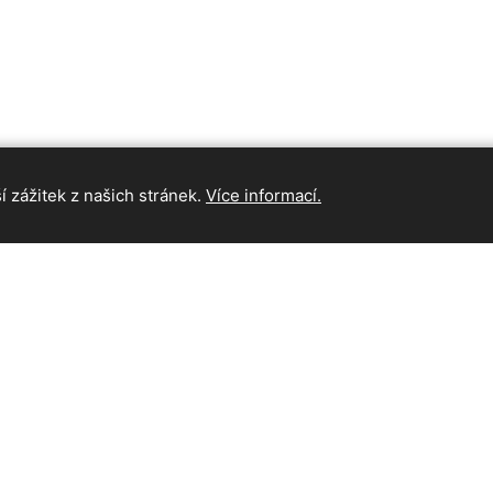
 zážitek z našich stránek.
Více informací.
INFORMAC
Hlavní strán
Kontakt