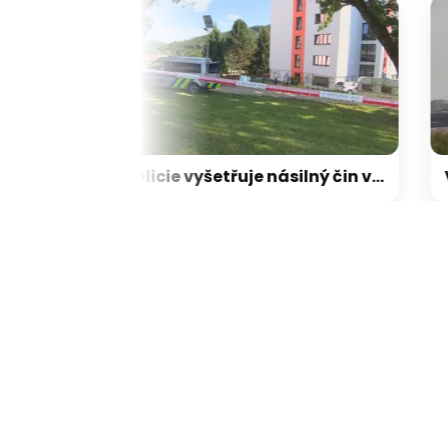
Soud nařídil zastavit stavbu Trumpova tanečního sálu
Policie vyšetřuje násilný čin v Tanvaldu, bodná zranění při něm utrpěli tři lidé