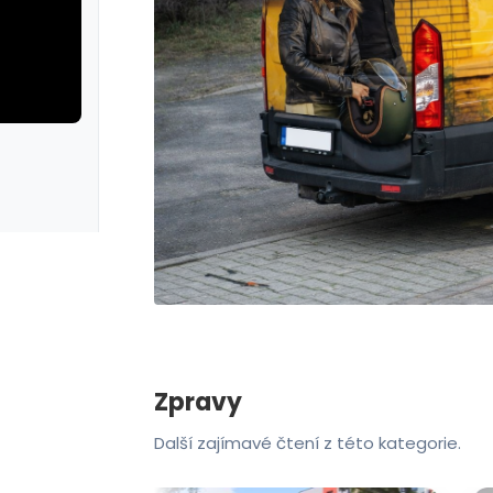
iva test
galerie: iva test
Zpravy
Další zajímavé čtení z této kategorie.