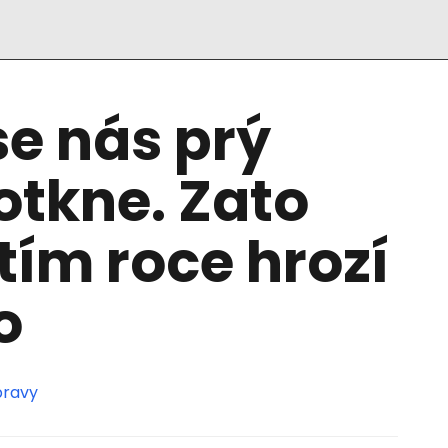
se nás prý
otkne. Zato
tím roce hrozí
o
pravy