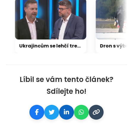
Ukrajincům se lehčí trestná činnost odpouštěla, tvrdí Koten. Pospíšil chtěl vidět čísla
Líbil se vám tento článek?
Sdílejte ho!