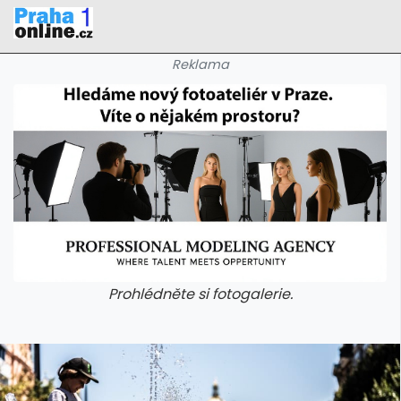
Reklama
Prohlédněte si fotogalerie.
galerie: iva test
galerie: iva t