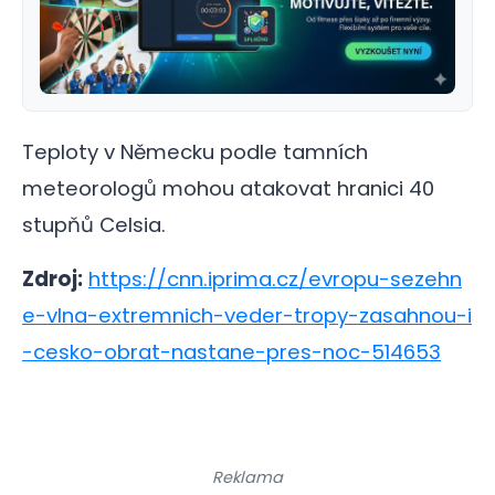
Teploty v Německu podle tamních
meteorologů mohou atakovat hranici 40
stupňů Celsia.
Zdroj:
https://cnn.iprima.cz/evropu-sezehn
e-vlna-extremnich-veder-tropy-zasahnou-i
-cesko-obrat-nastane-pres-noc-514653
Reklama