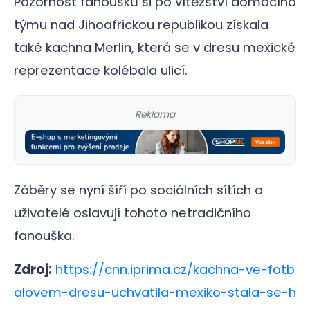
Pozornost fanoušků si po vítězství domácího
týmu nad Jihoafrickou republikou získala
také kachna Merlin, která se v dresu mexické
reprezentace kolébala ulicí.
Reklama
Záběry se nyní šíří po sociálních sítích a
uživatelé oslavují tohoto netradičního
fanouška.
Zdroj:
https://cnn.iprima.cz/kachna-ve-fotb
alovem-dresu-uchvatila-mexiko-stala-se-h