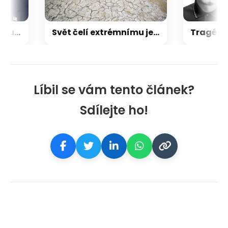
CNN: Trump čelí v Íránu pasti, do níž se USA dostaly ve Vietnamu či v Afghánistánu
Svět čelí extrémnímu jevu El Niño. Už brzy může hladovět 50 milionů lidí, varují odborníci
Líbil se vám tento článek?
Sdílejte ho!