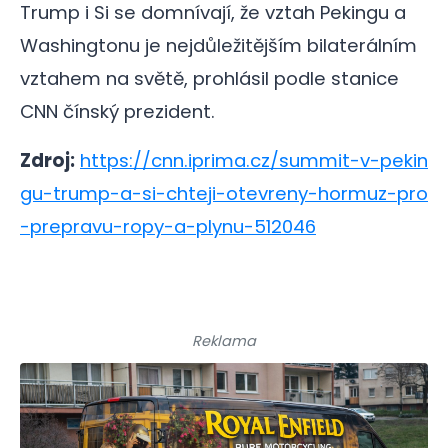
Trump i Si se domnívají, že vztah Pekingu a
Washingtonu je nejdůležitějším bilaterálním
vztahem na světě, prohlásil podle stanice
CNN čínský prezident.
Zdroj:
https://cnn.iprima.cz/summit-v-pekin
gu-trump-a-si-chteji-otevreny-hormuz-pro
-prepravu-ropy-a-plynu-512046
Reklama