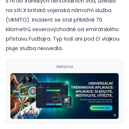
s ní do íránských teritoriálních vod, uvedla
na síti X britská vojenská námořní služba
(UKMTO). Incident se stal přibližně 70
kilometrů severovýchodně od emirátského
přístavu Fudžajra. Typ lodi ani pod čí vlajkou
pluje služba neuvedla.
Reklama