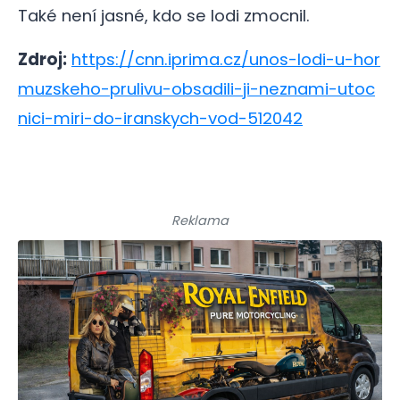
Také není jasné, kdo se lodi zmocnil.
Zdroj:
https://cnn.iprima.cz/unos-lodi-u-hor
muzskeho-prulivu-obsadili-ji-neznami-utoc
nici-miri-do-iranskych-vod-512042
Reklama