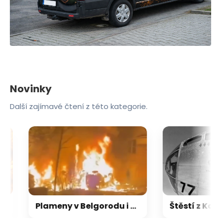
Novinky
Další zajímavé čtení z této kategorie.
Plameny v Belgorodu i Oděse. Noční útoky ničily i obytné domy, drony letěly až k Moskvě