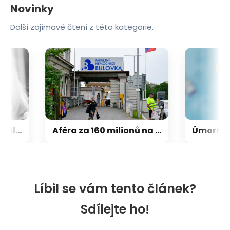
Novinky
Další zajímavé čtení z této kategorie.
Jana Švandová dráždila cenzory. Kvůli odvážným scénám zakázali mladým film Já nejsem já
Aféra za 160 milionů na Bulovce: Kvůli nákupu urychlovačů čelí obžalobě pět lidí
Líbil se vám tento článek?
Sdílejte ho!