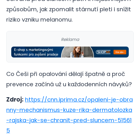
způsobům, jak zpomalit stárnutí pleti i snížit
riziko vzniku melanomu.
Reklama
Co Češi při opalování dělají špatně a proč
prevence začíná už u každodenních návyků?
Zdroj:
https://cnn.iprima.cz/opaleni-je-obra
nny-mechanismus-kuze-rika-dermatolozka
-rajska-jak-se-chranit-pred-sluncem-51561
5