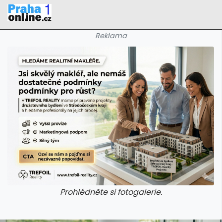
Reklama
Prohlédněte si fotogalerie.
galerie: iva test
galerie: iva t