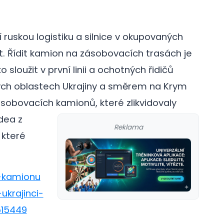
 ruskou logistiku a silnice v okupovaných
t. Řídit kamion na zásobovacích trasách je
sloužit v první linii a ochotných řidičů
ých oblastech Ukrajiny a směrem na Krym
sobovacích kamionů, které zlikvidovaly
idea z
Reklama
 které
i-kamionu
ukrajinci-
515449