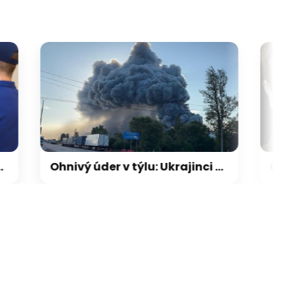
Ohnivý úder v týlu: Ukrajinci ochromili rafinérie, útok v Kyjevě si vyžádal i život dítěte