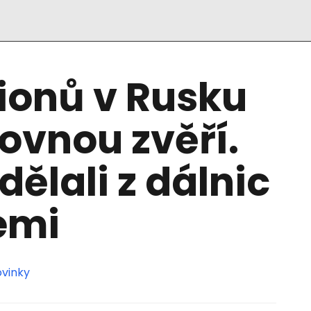
ionů v Rusku
lovnou zvěří.
dělali z dálnic
emi
vinky