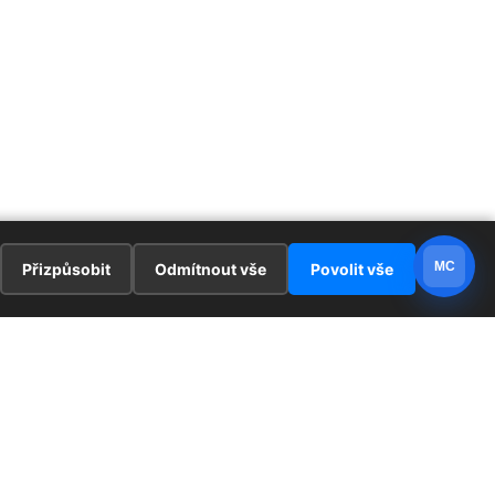
MC
Přizpůsobit
Odmítnout vše
Povolit vše
E
ZAJÍMAVOSTI
PRÁVNÍ UJEDNÁNÍ
ka !
Redaktoři
Ochrana osobních údajů