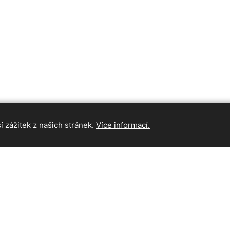
 zážitek z našich stránek.
Více informací.
INFORMAC
Hlavní strán