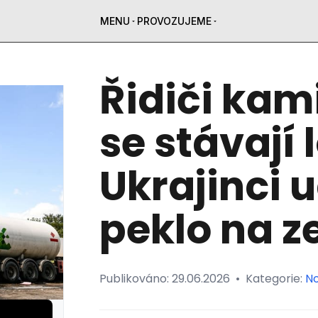
MENU
PROVOZUJEME
Řidiči kam
se stávají 
Ukrajinci u
peklo na z
Publikováno:
29.06.2026
•
Kategorie:
No