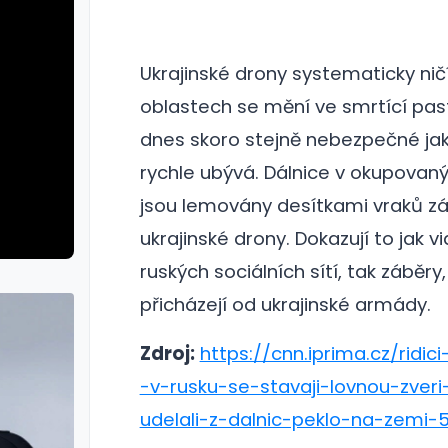
Ukrajinské drony systematicky ničí
oblastech se mění ve smrtící pas
dnes skoro stejně nebezpečné jako 
rychle ubývá. Dálnice v okupovan
jsou lemovány desítkami vraků zá
ukrajinské drony.
Dokazují to jak v
ruských sociálních sítí, tak záběry,
přicházejí od ukrajinské armády.
Zdroj:
https://cnn.iprima.cz/ridic
-v-rusku-se-stavaji-lovnou-zveri-
udelali-z-dalnic-peklo-na-zemi-