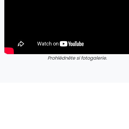
Prohlédněte si fotogalerie.
galerie: iva test
gale