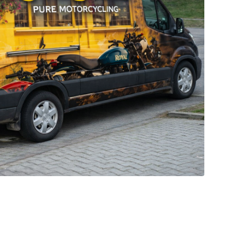
est
galerie: iva test