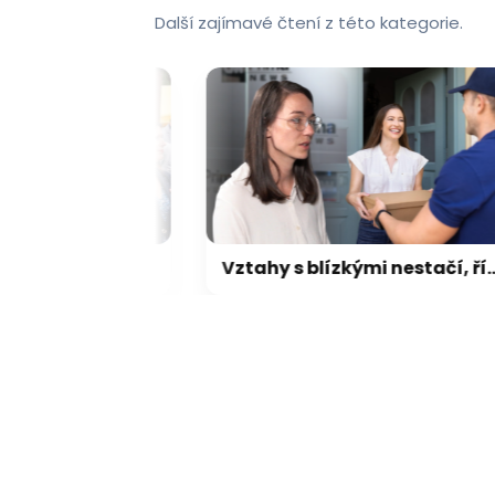
Další zajímavé čtení z této kategorie.
Kuba: Stát nemá garantovat nekonečný růst důchodů. Lidé musí být sami zodpovědní
Vztahy s blízkými nestačí, říká psycholožka. Úsměv cizího člověka funguje jinak