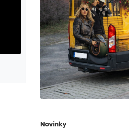
rie: iva test
galerie: iva t
Novinky