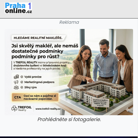
Reklama
Prohlédněte si fotogalerie.
galerie: iva test
galerie: iva t