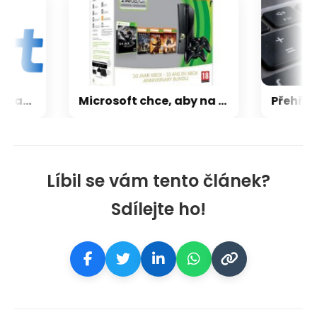
CXMT odmítla požadavky Applu, nenechá si diktovat ceny
Microsoft chce, aby na Xbox Helix běhaly všechny hry, které kdy vyšly pro Xbox
Líbil se vám tento článek?
Sdílejte ho!