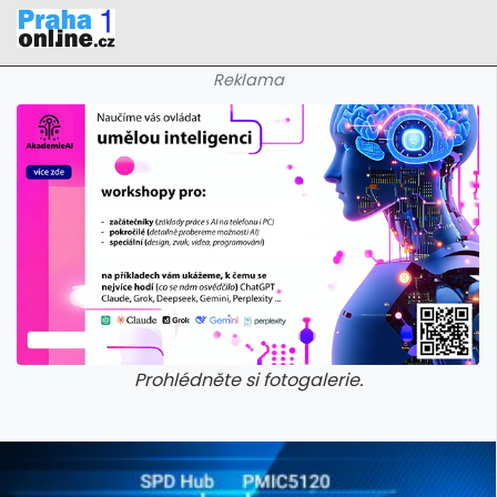
Reklama
Prohlédněte si fotogalerie.
galerie: iva test
galerie: iva t