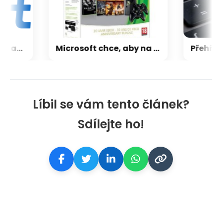
CXMT odmítla požadavky Applu, nenechá si diktovat ceny
Microsoft chce, aby na Xbox Helix běhaly všechny hry, které kdy vyšly pro Xbox
Líbil se vám tento článek?
Sdílejte ho!